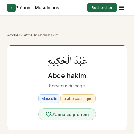
م
Prénoms Musulmans
Rechercher
Accueil
›
Lettre A
›
Abdelhakim
عَبْدُ الْحَكِيم
Abdelhakim
Serviteur du sage
Masculin
arabe coranique
J'aime ce prénom