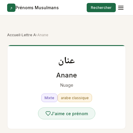
م
Prénoms Musulmans
Rechercher
Accueil
›
Lettre A
›
Anane
عنان
Anane
Nuage
Mixte
arabe classique
J'aime ce prénom