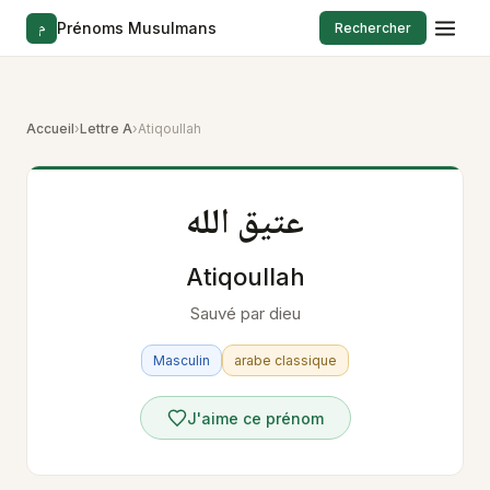
م
Prénoms Musulmans
Rechercher
Accueil
›
Lettre A
›
Atiqoullah
عتيق الله
Atiqoullah
Sauvé par dieu
Masculin
arabe classique
J'aime ce prénom