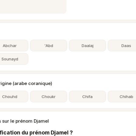
Abchar
'Abd
Daalaj
Daas
Sounayd
gine (arabe coranique)
Chouhd
Choukr
Chifa
Chihab
 sur le prénom Djamel
ification du prénom Djamel ?