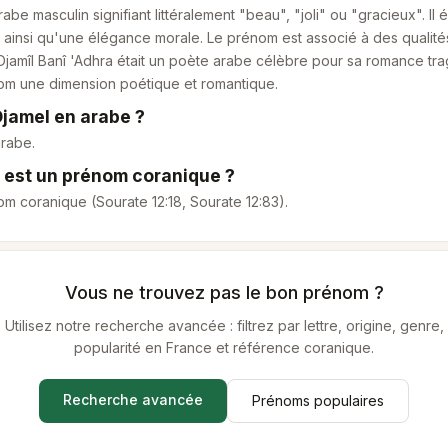
abe masculin signifiant littéralement "beau", "joli" ou "gracieux". I
e, ainsi qu'une élégance morale. Le prénom est associé à des qualité
Djamîl Banî 'Adhra était un poète arabe célèbre pour sa romance tr
om une dimension poétique et romantique.
jamel en arabe ?
rabe.
 est un prénom coranique ?
om coranique (Sourate 12:18, Sourate 12:83).
Vous ne trouvez pas le bon prénom ?
Utilisez notre recherche avancée : filtrez par lettre, origine, genre,
popularité en France et référence coranique.
Recherche avancée
Prénoms populaires