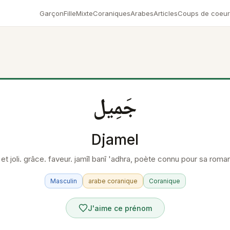
Garçon
Fille
Mixte
Coraniques
Arabes
Articles
Coups de coeur
جَمِيل
Djamel
 et joli. grâce. faveur. jamîl banî 'adhra, poète connu pour sa ro
Masculin
arabe coranique
Coranique
J'aime ce prénom