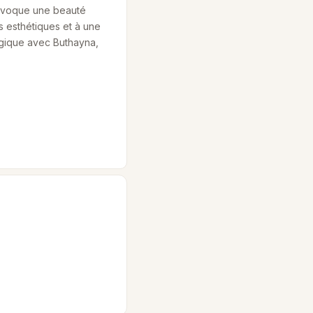
l évoque une beauté
s esthétiques et à une
agique avec Buthayna,