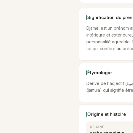
Signification du pré
Djamel est un prénom ar
intérieure et extérieur
personnalité agréable. 
ce qui confère au prén
Étymologie
Dérivé de l'adjectif جَمِيل (jamîl, racine ج-م-ل) signifiant beau, gracieux, élégant. Le mot est issu du verbe جَمُلَ
(jamula) qui signifie êt
Origine et histoire
ORIGINE
arabe coranique