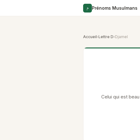
م
Prénoms Musulmans
Accueil
›
Lettre D
›
Djamel
Celui qui est beau