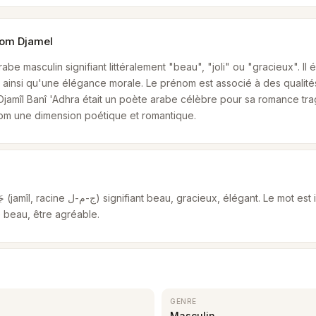
nom Djamel
abe masculin signifiant littéralement "beau", "joli" ou "gracieux". I
e, ainsi qu'une élégance morale. Le prénom est associé à des qualité
Djamîl Banî 'Adhra était un poète arabe célèbre pour sa romance tr
om une dimension poétique et romantique.
re beau, être agréable.
GENRE
Masculin