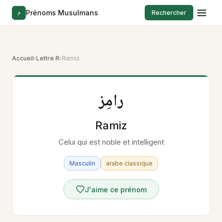
م
Prénoms Musulmans
Rechercher
Accueil
›
Lettre R
›
Ramiz
رامِز
Ramiz
Celui qui est noble et intelligent
Masculin
arabe classique
J'aime ce prénom