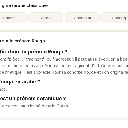
gine (arabe classique)
Chems
Charaf
Chaoukat
Chaouq
s sur le prénom Rouqa
nification du prénom Rouqa ?
ment "pièce", "fragment", ou "morceau". Il peut aussi évoquer la beau
re une pièce de tissu précieuse ou un fragment d'art. Ce prénom, b
esthétique. Il est apprécié pour sa sonorité douce et son originalité
Rouqa en arabe ?
abe.
 est un prénom coranique ?
irectement mentionné dans le Coran.