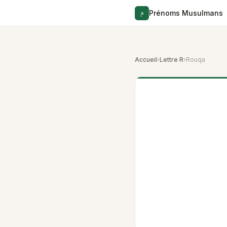
م
Prénoms Musulmans
Accueil
›
Lettre R
›
Rouqa