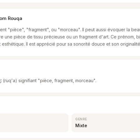
énom Rouqa
ment "pièce", "fragment", ou "morceau". Il peut aussi évoquer la beau
re une pièce de tissu précieuse ou un fragment d'art. Ce prénom, b
esthétique. Il est apprécié pour sa sonorité douce et son originalité
Dérivé du mot arabe رُقْة (ruq'a) signifiant "pièce, fragment, morceau".
GENRE
Mixte