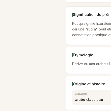
Signification du pr
Rouqa signifie littérale
car une "ruq'a" peut êt
connotation poétique et 
Étymologie
Origine et histoire
ORIGINE
arabe classique