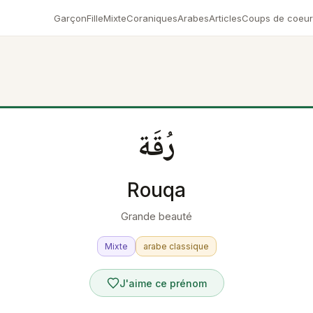
Garçon
Fille
Mixte
Coraniques
Arabes
Articles
Coups de coeur
رُقَة
Rouqa
Grande beauté
Mixte
arabe classique
J'aime ce prénom