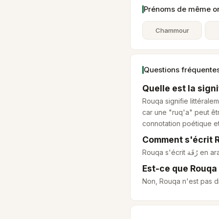
Prénoms de même ori
Chammour
Questions fréquente
Quelle est la sig
Rouqa signifie littérale
car une "ruq'a" peut êt
connotation poétique et 
Comment s'écrit 
Rouqa s'écrit
رُقَة
en ar
Est-ce que Rouqa
Non, Rouqa n'est pas d