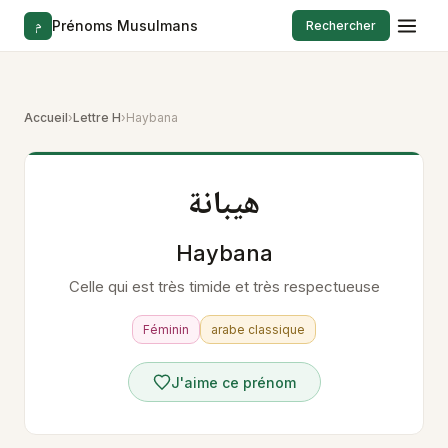
م
Prénoms Musulmans
Rechercher
Accueil
›
Lettre H
›
Haybana
هيبانة
Haybana
Celle qui est très timide et très respectueuse
Féminin
arabe classique
J'aime ce prénom