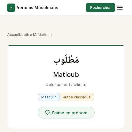
م
Prénoms Musulmans
Rechercher
Accueil
›
Lettre M
›
Matloub
مَطْلُوب
Matloub
Celui qui est sollicité
Masculin
arabe classique
J'aime ce prénom