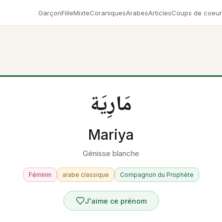
Garçon
Fille
Mixte
Coraniques
Arabes
Articles
Coups de coeur
مَارِيَة
Mariya
Génisse blanche
Féminin
arabe classique
Compagnon du Prophète
J'aime ce prénom