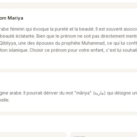
nom Mariya
abe féminin qui évoque la pureté et la beauté. Il est souvent asso
beauté éclatante. Bien que le prénom ne soit pas directement menti
l-Qibtiyya, une des épouses du prophète Muhammad, ce qui lui con
tion islamique. Choisir ce prénom pour votre enfant, c'est lui souha
pourrait dériver du mot "māriya" (مارية) qui désigne une génisse blanche ou
elle.