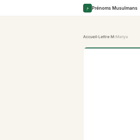
م
Prénoms Musulmans
Accueil
›
Lettre M
›
Mariya